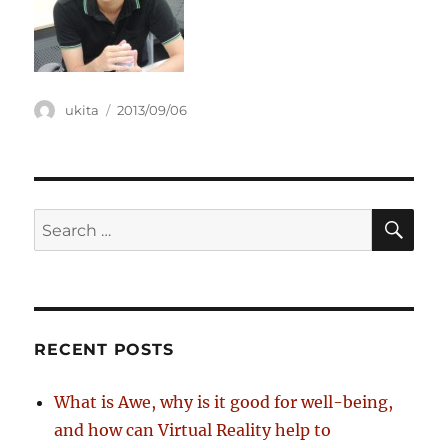
Author
Posted
ukita
2013/09/06
on
SE
Search
for:
RECENT POSTS
What is Awe, why is it good for well-being,
and how can Virtual Reality help to