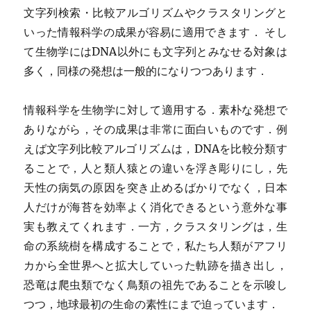
文字列検索・比較アルゴリズムやクラスタリングと
いった情報科学の成果が容易に適用できます． そし
て生物学にはDNA以外にも文字列とみなせる対象は
多く，同様の発想は一般的になりつつあります．
情報科学を生物学に対して適用する．素朴な発想で
ありながら，その成果は非常に面白いものです．例
えば文字列比較アルゴリズムは，DNAを比較分類す
ることで，人と類人猿との違いを浮き彫りにし，先
天性の病気の原因を突き止めるばかりでなく，日本
人だけが海苔を効率よく消化できるという意外な事
実も教えてくれます．一方，クラスタリングは，生
命の系統樹を構成することで，私たち人類がアフリ
カから全世界へと拡大していった軌跡を描き出し，
恐竜は爬虫類でなく鳥類の祖先であることを示唆し
つつ，地球最初の生命の素性にまで迫っています．