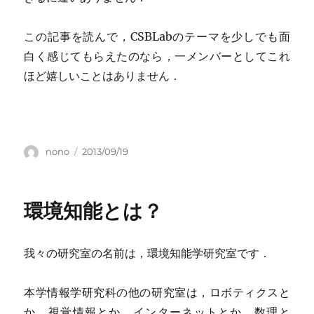
この記事を読んで，CSBLabのテーマを少しでも面
白く感じてもらえたのなら，一メンバーとしてこれ
ほど嬉しいことはありません．
Author
Posted
nono
2013/09/19
on
環境知能とは？
我々の研究室の名前は，環境知能学研究室です．
本学情報学研究科の他の研究室は，ロボティクスと
か，視覚情報とか，インターネットとか，数理と