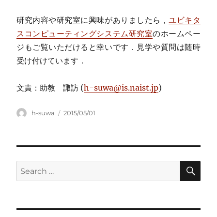
研究内容や研究室に興味がありましたら，
ユビキタ
スコンピューティングシステム研究室
のホームペー
ジもご覧いただけると幸いです．見学や質問は随時
受け付けています．
文責：助教 諏訪 (
h-suwa@is.naist.jp
)
Author
Posted
h-suwa
2015/05/01
on
SE
Search
for: