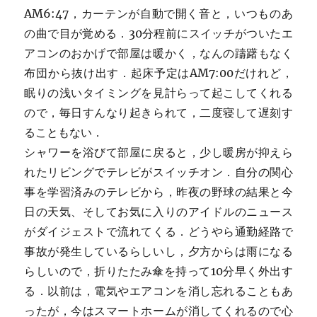
AM6:47，カーテンが自動で開く音と，いつものあ
の曲で目が覚める．30分程前にスイッチがついたエ
アコンのおかげで部屋は暖かく，なんの躊躇もなく
布団から抜け出す．起床予定はAM7:00だけれど，
眠りの浅いタイミングを見計らって起こしてくれる
ので，毎日すんなり起きられて，二度寝して遅刻す
ることもない．
シャワーを浴びて部屋に戻ると，少し暖房が抑えら
れたリビングでテレビがスイッチオン．自分の関心
事を学習済みのテレビから，昨夜の野球の結果と今
日の天気、そしてお気に入りのアイドルのニュース
がダイジェストで流れてくる．どうやら通勤経路で
事故が発生しているらしいし，夕方からは雨になる
らしいので，折りたたみ傘を持って10分早く外出す
る．以前は，電気やエアコンを消し忘れることもあ
ったが，今はスマートホームが消してくれるので心