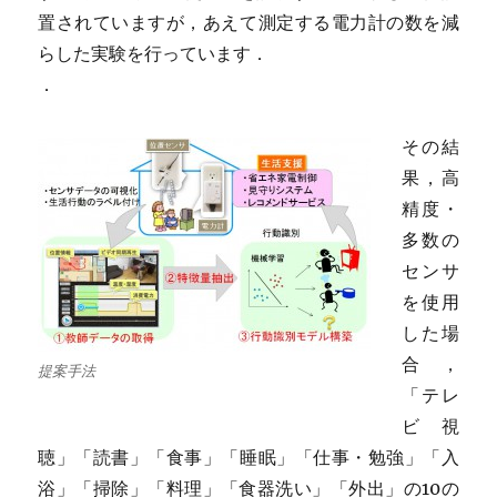
置されていますが，あえて測定する電力計の数を減
らした実験を行っています．
．
その結
果，高
精度・
多数の
センサ
を使用
した場
合，
提案手法
「テレ
ビ視
聴」「読書」「食事」「睡眠」「仕事・勉強」「入
浴」「掃除」「料理」「食器洗い」「外出」の10の