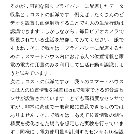
るのが，可能な限りプライバシーに配慮したデータ
収集と，コストの低減です．例えば，たくさんのビ
デオを設置し画像解析することでも人の生活行動は
認識できます．しかしながら，毎日ビデオカメラで
監視されている生活を想像してみてください．嫌で
すよね．そこで我々は，プライバシーに配慮するた
めに，スマートハウス内における人の位置情報と家
電の電力使用量のみを利用して生活行動を認識しよ
うと試みています．
次に，コストの低減ですが，我々のスマートハウス
には人の位置情報を誤差10cmで測定できる超音波セ
ンサが設置されています．とても高精度なセンサで
すが，非常に高価で一般家庭に普及できるものでは
ありません．そこで我々は，あえて位置情報の測位
精度を劣化させた場合を想定した実験を行っていま
す．同様に，電力使用量を計測するセンサも16個設