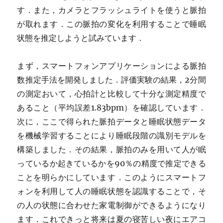
す．また，カメラとフラッシュライトを使うと脈拍
が取れます．この脈拍の変化を利用することで睡眠
状態を推定しようと試みています．
まず，スマートフォンアプリケーションによる脈拍
数推定手法を開発しました．評価実験の結果，2分間
の測定おいて，心拍計と比較して十分な測定精度で
あること（平均誤差1.83bpm）を確認しています．
次に，ここで得られた脈拍データと睡眠状態データ
を機械学習することにより睡眠段階の識別モデルを
構築しました．その結果，脈拍のみを用いて人が眠
っているか起きているかを90％の精度で推定できる
ことを明らかにしています．このようにスマートフ
ォンを利用して人の睡眠状態を認識することで，そ
の人の状態に合わせた家電制御ができるようになり
ます．これできっと将来は夏の寝苦しい夜にエアコ