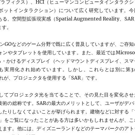
グラフィクス）、HCI（ヒューマンコンピュータインタラクシ
ロボットインタラクション）について広く研究しています。今
間型拡張現実感（Spatial Augmented Reality、SA
ます。
モンGOなどのゲーム分野で既に広く普及していますが、ご存知
ンやタブレットを使用しています。また、最近ではMicrosof
に被る・かけるディスプレイ（ヘッドマウントディスプレイ、スマ
Rも実用化され始めています。しかし、これらとは別に第3
れが、プロジェクタを使用する「SAR」です。
対してプロジェクタ光を当てることで、その見た目を変化させ
技術の総称です。SARの最大のメリットとして、ユーザがデバ
したりしなくてよいことが挙げられます。建物などに対する「
」をご覧になったことがある方は多いかもしれませんが、こ
言えます。他には、ディズニーランドなどのテーマパークのアト