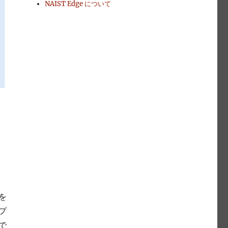
NAIST Edge について
を
プ
で