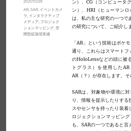
Posted
2021/10/29
ン）、CG（コンピュータ
on
Tags
AR
,
SAR
,
イベントカメ
ン）、HRI（ヒューマン
ラ
,
インタラクティブ
は、私の主な研究の一つである、空
メディア
,
プロジェク
の研究について、ご紹介し
ションマッピング
,
空
間型拡張現実感
「AR」という技術はポケ
通り、これらはスマートフォ
のHoloLensなどの頭
トグラス）を使用したA
AR（？）が存在します。そ
SARは、対象物や環境に
り、情報を提示したりする
スやセンサを持ったり装着
ロジェクションマッピング
も、SARの一つであると