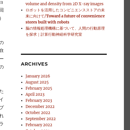
ョ
volume and density from 2D X-ray images
回
ロボットを活用したコンビニエンスストアの未
来に向けて/
Toward a future of convenience
R）
stores built with robots
脳の情報処理機構に基づいて、人間の行動原理
を探求｜計算行動神経科学研究室
の
t
ー
ARCHIVES
の
January 2026
August 2025
February 2025
た
April 2023
イ
February 2023
December 2022
プ
October 2022
れ
September 2022
ラ
February 2022