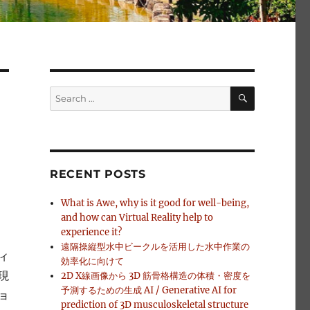
SEARCH
Search
for:
RECENT POSTS
What is Awe, why is it good for well-being,
and how can Virtual Reality help to
experience it?
遠隔操縦型水中ビークルを活用した水中作業の
ィ
効率化に向けて
現
2D X線画像から 3D 筋骨格構造の体積・密度を
予測するための生成 AI / Generative AI for
ョ
prediction of 3D musculoskeletal structure