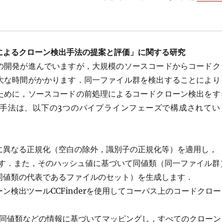
によるクローン検出手法の提案と評価」に関する研究
の開発が進んでいますが，大規模のソースコードからコードク
大な時間がかかります．同一ファイル群を検出することにより
ために，ソースコードの前処理によるコードクローン検出をす
手法は、以下の3つのパイプラインフェーズで構成されてい
に異なる正規化（空白の除外，識別子の正規化等）を適用し，
ます．また，そのハッシュ値に基づいて同値類（同一ファイル群
同値類の代表であるファイルのセット）を生成します．
ン検出ツールCCFinderを使用してコーパス上のコードクロー
出力，同値類などの情報に基づいてマッピングし，すべてのクローン