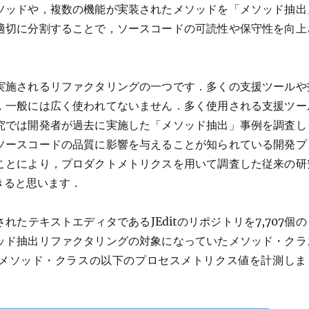
ソッドや，複数の機能が実装されたメソッドを「メソッド抽出
適切に分割することで，ソースコードの可読性や保守性を向上
実施されるリファクタリングの一つです．多くの支援ツールや
，一般には広く使われてないません．多く使用される支援ツー
究では開発者が過去に実施した「メソッド抽出」事例を調査し
ソースコードの品質に影響を与えることが知られている開発プ
ことにより，プロダクトメトリクスを用いて調査した従来の研
きると思います．
されたテキストエディタであるJEditのリポジトリを7,707個の
ッド抽出リファクタリングの対象になっていたメソッド・クラ
メソッド・クラスの以下のプロセスメトリクス値を計測しま