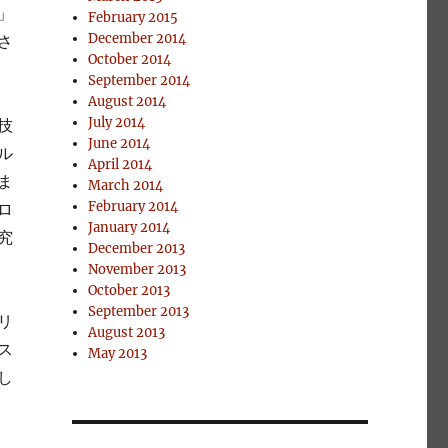
」
February 2015
December 2014
さ
October 2014
September 2014
August 2014
July 2014
技
June 2014
ル
April 2014
ま
March 2014
February 2014
ロ
January 2014
究
December 2013
November 2013
October 2013
September 2013
リ
August 2013
ス
May 2013
し