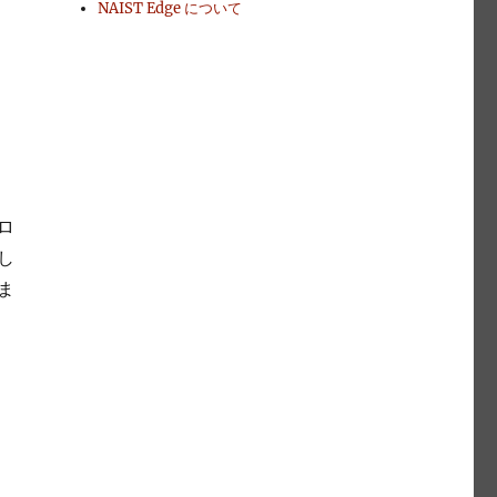
NAIST Edge について
ロ
し
ま