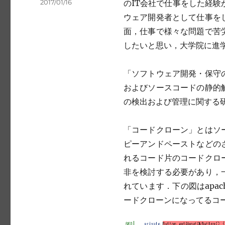
Posted
2017/01/16
のIT会社で仕事をした経験
on
ウェア開発者として仕事を
面，仕事で様々な問題で苦
したいと思い，大学院に進
「ソフトウェア開発・保守
およびソースコードの静的
の検出および管理に関する
「コードクローン」とはソ
ピーアンドペーストなどの
れるコード片のコードクロ
非を検討する必要があり，
れています．下の図はapac
ードクローンになってるコ