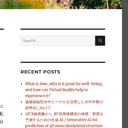
SEARCH
Search
for:
RECENT POSTS
What is Awe, why is it good for well-being,
and how can Virtual Reality help to
experience it?
遠隔操縦型水中ビークルを活用した水中作業の
ェ
効率化に向けて
私
2D X線画像から 3D 筋骨格構造の体積・密度を
予測するための生成 AI / Generative AI for
分
prediction of 3D musculoskeletal structure