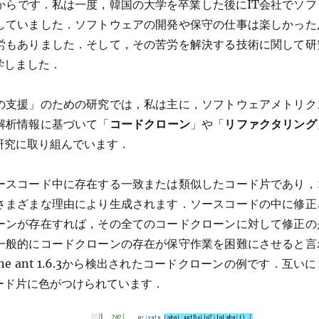
からです．私は一度，韓国の大学を卒業した後にIT会社でソフ
していました．ソフトウェアの開発や保守の仕事は楽しかった
労もありました．そして，その苦労を解決する技術に関して研
学しました．
の支援」のための研究では，私は主に，ソフトウェアメトリク
解析情報に基づいて「
コードクローン
」や「
リファクタリング
研究に取り組んでいます．
ースコード中に存在する一致または類似したコード片であり，
さまざまな理由により生成されます．ソースコードの中に修正
ーンが存在すれば，その全てのコードクローンに対して修正の
一般的にコードクローンの存在が保守作業を困難にさせると言
he ant 1.6.3から検出されたコードクローンの例です．互いに
ード片に色がつけられています．