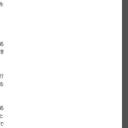
を
処
理
行
る
処
と
で