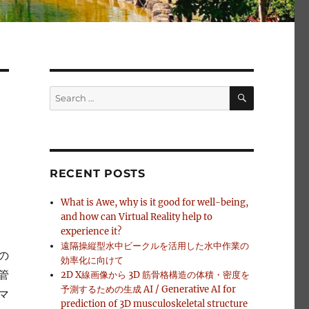
SEARCH
Search
for:
RECENT POSTS
What is Awe, why is it good for well-being,
and how can Virtual Reality help to
experience it?
遠隔操縦型水中ビークルを活用した水中作業の
の
効率化に向けて
管
2D X線画像から 3D 筋骨格構造の体積・密度を
予測するための生成 AI / Generative AI for
マ
prediction of 3D musculoskeletal structure