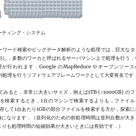
ーティング・システム
ーワード検索やビッグデータ解析のような処理では，巨大なタ
割し，多数のワーカと呼ばれるサーバマシン上で処理を行う，
われます．Google のMapReduce やオープンソース
散並列処理を行うソフトウェアフレームワークとして大変有名です
ると，非常に大きいサイズ，例えば1TB (=1000GB) のフ
を検索するとき，1台のマシンで検索するよりも，ファイル
保存して1台あたり1GBの部分ファイルを検索する方が，探索に
の1になります．（並列化のための前処理時間は並列台数が大き
よりも処理時間の短縮効果が大きいときには有効です．）