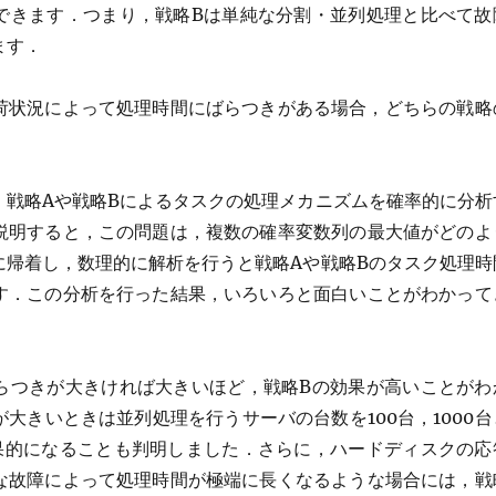
できます．つまり，戦略Bは単純な分割・並列処理と比べて故
ます．
負荷状況によって処理時間にばらつきがある場合，どちらの戦略
，戦略Aや戦略Bによるタスクの処理メカニズムを確率的に分析
説明すると，この問題は，複数の確率変数列の最大値がどのよ
に帰着し，数理的に解析を行うと戦略Aや戦略Bのタスク処理時
す．この分析を行った結果，いろいろと面白いことがわかって
らつきが大きければ大きいほど，戦略Bの効果が高いことがわ
大きいときは並列処理を行うサーバの台数を100台，1000台
果的になることも判明しました．さらに，ハードディスクの応
な故障によって処理時間が極端に長くなるような場合には，戦