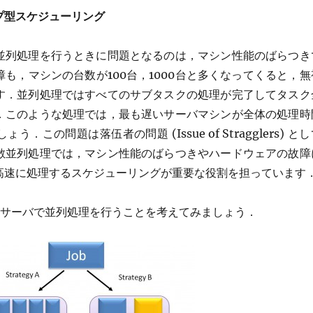
プ型スケジューリング
並列処理を行うときに問題となるのは，マシン性能のばらつき
も，マシンの台数が100台，1000台と多くなってくると，無
す．並列処理ではすべてのサブタスクの処理が完了してタスク
．このような処理では，最も遅いサーバマシンが全体の処理時
この問題は落伍者の問題 (Issue of Stragglers) と
散並列処理では，マシン性能のばらつきやハードウェアの故障
高速に処理するスケジューリングが重要な役割を担っています
のサーバで並列処理を行うことを考えてみましょう．