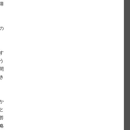
障
の
す
う
間
き
か
と
答
略