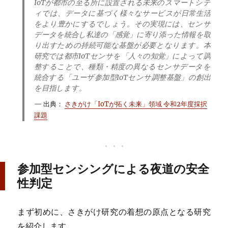
IoTが都市の至る所に設置される未来のスマートシテ
ィでは、データに基づく様々なサービスが日常生活
をより豊かにするでしょう。その実現には、センサ
データを統合し私達の「感覚」に寄り添った情報を取
り出すための持続可能な基盤が必要となります。本
研究では都市IoTセンサを「人々の知覚」によって調
整することで、種類・精度の異なるセンサデータを
統合する「ユーザ参加型IoTセンサ調整基盤」の創出
を目指します。
出典：
さきがけ「IoTが拓く未来」領域 令和2年度採択
課題
参加型センシングによる夜道の安全
性判定
まず初めに、さきがけ研究の着想の原点となる研究
を紹介します。