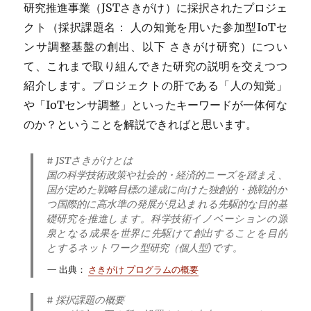
研究推進事業（JSTさきがけ）に採択されたプロジェ
クト（採択課題名： 人の知覚を用いた参加型IoTセ
ンサ調整基盤の創出、以下 さきがけ研究）につい
て、これまで取り組んできた研究の説明を交えつつ
紹介します。プロジェクトの肝である「人の知覚」
や「IoTセンサ調整」といったキーワードが一体何な
のか？ということを解説できればと思います。
# JSTさきがけとは
国の科学技術政策や社会的・経済的ニーズを踏まえ、
国が定めた戦略目標の達成に向けた独創的・挑戦的か
つ国際的に高水準の発展が見込まれる先駆的な目的基
礎研究を推進します。科学技術イノベーションの源
泉となる成果を世界に先駆けて創出することを目的
とするネットワーク型研究（個人型)です。
出典：
さきがけ プログラムの概要
# 採択課題の概要