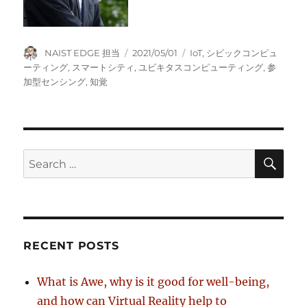
Author
Posted
Tags
NAIST EDGE 担当
2021/05/01
IoT
,
シビックコンピュ
on
ーティング
,
スマートシティ
,
ユビキタスコンピューティング
,
参
加型センシング
,
知覚
SE
Search
for:
RECENT POSTS
What is Awe, why is it good for well-being,
and how can Virtual Reality help to