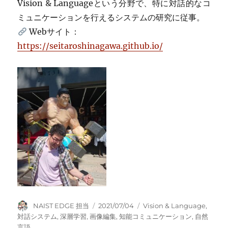
Vision & Languageという分野で、特に対話的なコ
ミュニケーションを行えるシステムの研究に従事。
Webサイト：
https://seitaroshinagawa.github.io/
Author
Posted
Tags
NAIST EDGE 担当
2021/07/04
Vision & Language
,
on
対話システム
,
深層学習
,
画像編集
,
知能コミュニケーション
,
自然
言語