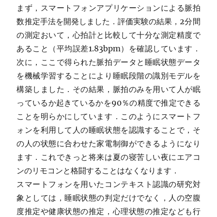
まず，スマートフォンアプリケーションによる脈拍
数推定手法を開発しました．評価実験の結果，2分間
の測定おいて，心拍計と比較して十分な測定精度で
あること（平均誤差1.83bpm）を確認しています．
次に，ここで得られた脈拍データと睡眠状態データ
を機械学習することにより睡眠段階の識別モデルを
構築しました．その結果，脈拍のみを用いて人が眠
っているか起きているかを90％の精度で推定できる
ことを明らかにしています．このようにスマートフ
ォンを利用して人の睡眠状態を認識することで，そ
の人の状態に合わせた家電制御ができるようになり
ます．これできっと将来は夏の寝苦しい夜にエアコ
ンのリモコンと格闘することはなくなります．
スマートフォンを用いたコンテキスト認識の研究対
象としては，睡眠状態の判定だけでなく，人の空腹
度推定や健康状態の推定，心理状態の推定なども行