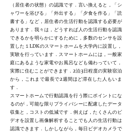
（居住者の状態）の認識です．言い換えると，「シ
ャワーを浴びる」「外出する」「夕食を作る」「読
書する」など，居住者の生活行動を認識する必要が
あります．我々は，どうすれば人の生活行動を認識
できるかを明らかにするために，多数のセンサを設
置した１LDKのスマートホームを大学内に設置し，
実験を行っています．スマートホームには，一般家
庭にあるような家電やお風呂なども備わっていて，
実際に住むことができます．2泊3日程度の実験宿泊
から，これまで最長で2週間ほど滞在した人もいま
す．
スマートホームで行動認識を行う際にポイントにな
るのが，可能な限りプライバシーに配慮したデータ
収集と，コストの低減です．例えば，たくさんのビ
デオを設置し画像解析することでも人の生活行動は
認識できます．しかしながら，毎日ビデオカメラで