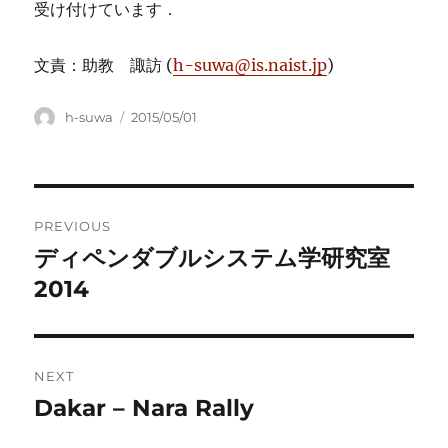
受け付けています．
文責：助教 諏訪 (
h-suwa@is.naist.jp
)
Author
Posted
h-suwa
2015/05/01
on
Post
PREVIOUS
navigation
ディペンダブルシステム学研究室
Previous
post:
2014
NEXT
Dakar – Nara Rally
Next
post: