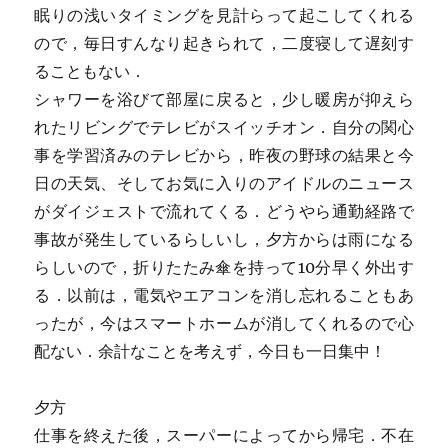
眠りの浅いタイミングを見計らって起こしてくれる
ので，毎日すんなり起きられて，二度寝して遅刻す
ることもない．
シャワーを浴びて部屋に戻ると，少し暖房が抑えら
れたリビングでテレビがスイッチオン．自分の関心
事を学習済みのテレビから，昨夜の野球の結果と今
日の天気、そしてお気に入りのアイドルのニュース
がダイジェストで流れてくる．どうやら通勤経路で
事故が発生しているらしいし，夕方からは雨になる
らしいので，折りたたみ傘を持って10分早く外出す
る．以前は，電気やエアコンを消し忘れることもあ
ったが，今はスマートホームが消してくれるので心
配ない．余計なことを考えず，今日も一日集中！
夕方
仕事を終えた後，スーパーによってから帰宅．不在