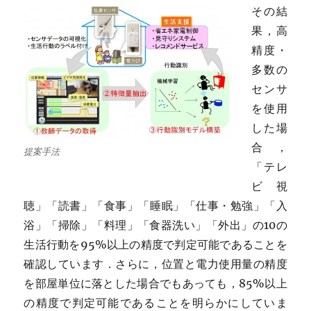
その結
果，高
精度・
多数の
センサ
を使用
した場
合，
提案手法
「テレ
ビ視
聴」「読書」「食事」「睡眠」「仕事・勉強」「入
浴」「掃除」「料理」「食器洗い」「外出」の10の
生活行動を95%以上の精度で判定可能であることを
確認しています．さらに，位置と電力使用量の精度
を部屋単位に落とした場合でもあっても，85%以上
の精度で判定可能であることを明らかにしていま