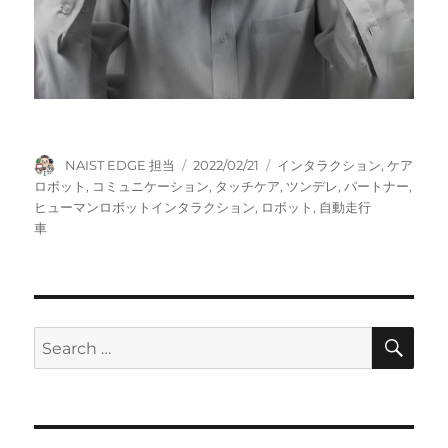
Author
Posted
Tags
NAIST EDGE 担当
2022/02/21
インタラクション
,
ケア
on
ロボット
,
コミュニケーション
,
タッチケア
,
ツンデレ
,
パートナー
,
ヒューマンロボットインタラクション
,
ロボット
,
自動走行
車
SE
Search
for: