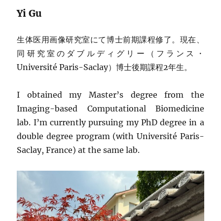
Yi Gu
生体医用画像研究室にて博士前期課程修了。現在、
同研究室のダブルディグリー（フランス・
Université Paris-Saclay）博士後期課程2年生。
I obtained my Master’s degree from the
Imaging-based Computational Biomedicine
lab. I’m currently pursuing my PhD degree in a
double degree program (with Université Paris-
Saclay, France) at the same lab.