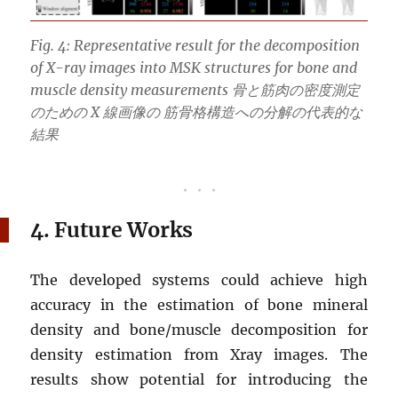
Fig. 4: Representative result for the decomposition
of X-ray images into MSK structures for bone and
muscle density measurements 骨と筋肉の密度測定
のための X 線画像の 筋骨格構造への分解の代表的な
結果
4. Future Works
The developed systems could achieve high
accuracy in the estimation of bone mineral
density and bone/muscle decomposition for
density estimation from Xray images. The
results show potential for introducing the