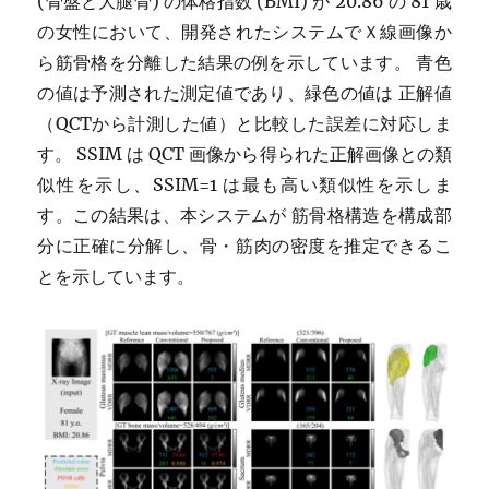
(骨盤と大腿骨) の体格指数 (BMI) が 20.86 の 81 歳
の女性において、開発されたシステムでＸ線画像か
ら筋骨格を分離した結果の例を示しています。 青色
の値は予測された測定値であり、緑色の値は 正解値
（QCTから計測した値）と比較した誤差に対応しま
す。 SSIM は QCT 画像から得られた正解画像との類
似性を示し、SSIM=1 は最も高い類似性を示しま
す。この結果は、本システムが 筋骨格構造を構成部
分に正確に分解し、骨・筋肉の密度を推定できるこ
とを示しています。