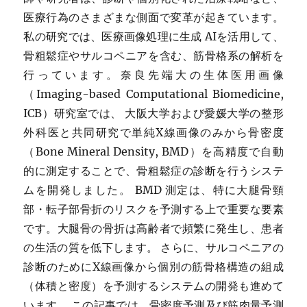
医療行為のさまざまな側面で変革が起きています。
私の研究では、医療画像処理に生成 AIを活用して、
骨粗鬆症やサルコペニアを含む、筋骨格系の解析を
行っています。奈良先端大の生体医用画像
（Imaging-based Computational Biomedicine,
ICB）研究室では、 大阪大学および愛媛大学の整形
外科医と共同研究で単純X線画像のみから骨密度
（Bone Mineral Density, BMD）を高精度で自動
的に測定することで、骨粗鬆症の診断を行うシステ
ムを開発しました。 BMD 測定は、特に大腿骨頸
部・転子部骨折のリスクを予測する上で重要な要素
です。大腿骨の骨折は高齢者で頻繁に発生し、患者
の生活の質を低下します。 さらに、サルコペニアの
診断のためにX線画像から個別の筋骨格構造の組成
（体積と密度）を予測するシステムの開発も進めて
います。 この記事では、骨密度予測及び筋肉量予測