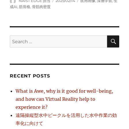
Author
Posted
Tags
NAIST EDGE 担当
2025/02/14
医用画像
,
深層学習
,
生
on
成AI
,
筋骨格
,
骨筋肉密度
SE
Search
for:
RECENT POSTS
What is Awe, why is it good for well-being,
and how can Virtual Reality help to
experience it?
遠隔操縦型水中ビークルを活用した水中作業の効
率化に向けて