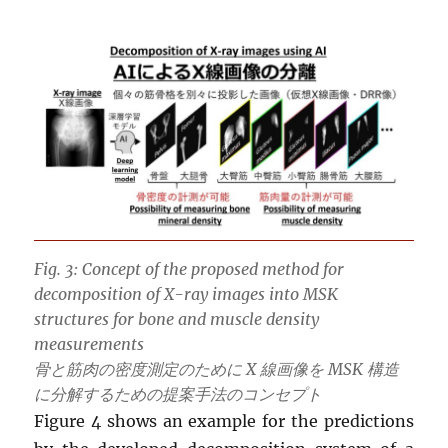
Fig. 3: Concept of the proposed method for
decomposition of X-ray images into MSK
structures for bone and muscle density
measurements
骨と筋肉の密度測定のために X 線画像を MSK 構造
に分解するための提案手法のコンセプト
Figure 4 shows an example for the predictions