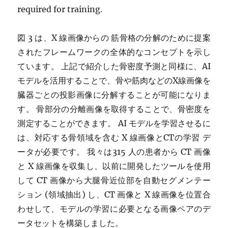
required for training.
図 3 は、X 線画像からの 筋骨格の分解のために提案
されたフレームワークの全体的なコンセプトを示し
ています。 上記で紹介した骨密度予測と同様に、AI
モデルを活用することで、骨や筋肉などのX線画像を
臓器ごとの投影画像に分解することが可能になりま
す。 骨部分の分離画像を取得することで、骨密度を
測定することができます。 AI モデルを学習させるに
は、対応する骨領域を含む X 線画像とCTの学習 デ
ータが必要です。 我々は315 人の患者から CT 画像
と X 線画像を収集し、以前に開発したツールを使用
して CT 画像から大腿骨近位部を自動セグメンテー
ション (領域抽出) し、CT 画像と X 線画像を位置合
わせして、モデルの学習に必要となる画像ペアのデ
ータセットを構築しました。