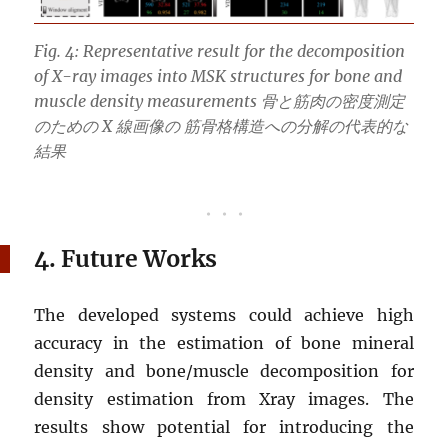
Fig. 4: Representative result for the decomposition
of X-ray images into MSK structures for bone and
muscle density measurements 骨と筋肉の密度測定
のための X 線画像の 筋骨格構造への分解の代表的な
結果
4. Future Works
The developed systems could achieve high
accuracy in the estimation of bone mineral
density and bone/muscle decomposition for
density estimation from Xray images. The
results show potential for introducing the