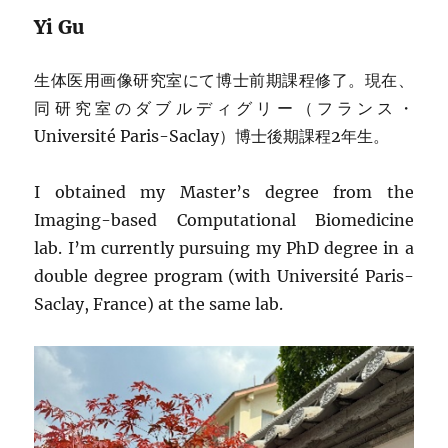
Yi Gu
生体医用画像研究室にて博士前期課程修了。現在、
同研究室のダブルディグリー（フランス・
Université Paris-Saclay）博士後期課程2年生。
I obtained my Master’s degree from the
Imaging-based Computational Biomedicine
lab. I’m currently pursuing my PhD degree in a
double degree program (with Université Paris-
Saclay, France) at the same lab.