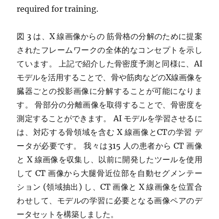
required for training.
図 3 は、X 線画像からの 筋骨格の分解のために提案
されたフレームワークの全体的なコンセプトを示し
ています。 上記で紹介した骨密度予測と同様に、AI
モデルを活用することで、骨や筋肉などのX線画像を
臓器ごとの投影画像に分解することが可能になりま
す。 骨部分の分離画像を取得することで、骨密度を
測定することができます。 AI モデルを学習させるに
は、対応する骨領域を含む X 線画像とCTの学習 デ
ータが必要です。 我々は315 人の患者から CT 画像
と X 線画像を収集し、以前に開発したツールを使用
して CT 画像から大腿骨近位部を自動セグメンテー
ション (領域抽出) し、CT 画像と X 線画像を位置合
わせして、モデルの学習に必要となる画像ペアのデ
ータセットを構築しました。