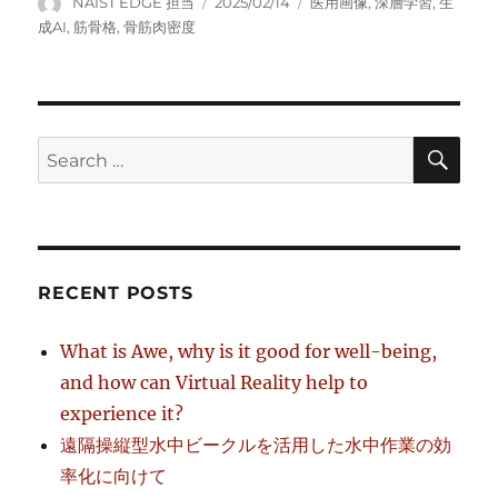
Author
Posted
Tags
NAIST EDGE 担当
2025/02/14
医用画像
,
深層学習
,
生
on
成AI
,
筋骨格
,
骨筋肉密度
SE
Search
for:
RECENT POSTS
What is Awe, why is it good for well-being,
and how can Virtual Reality help to
experience it?
遠隔操縦型水中ビークルを活用した水中作業の効
率化に向けて