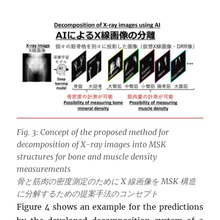
Fig. 3: Concept of the proposed method for
decomposition of X-ray images into MSK
structures for bone and muscle density
measurements
骨と筋肉の密度測定のために X 線画像を MSK 構造
に分解するための提案手法のコンセプト
Figure 4 shows an example for the predictions