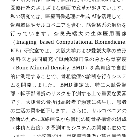
医療行為のさまざまな側面で変革が起きています。
私の研究では、医療画像処理に生成 AIを活用して、
骨粗鬆症やサルコペニアを含む、筋骨格系の解析を
行っています。奈良先端大の生体医用画像
（Imaging-based Computational Biomedicine,
ICB）研究室では、 大阪大学および愛媛大学の整形
外科医と共同研究で単純X線画像のみから骨密度
（Bone Mineral Density, BMD）を高精度で自動
的に測定することで、骨粗鬆症の診断を行うシステ
ムを開発しました。 BMD 測定は、特に大腿骨頸
部・転子部骨折のリスクを予測する上で重要な要素
です。大腿骨の骨折は高齢者で頻繁に発生し、患者
の生活の質を低下します。 さらに、サルコペニアの
診断のためにX線画像から個別の筋骨格構造の組成
（体積と密度）を予測するシステムの開発も進めて
います。 この記事では、骨密度予測及び筋肉量予測