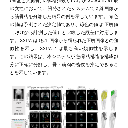
(骨盤と大腿骨) の体格指数 (BMI) が 20.86 の 81 歳
の女性において、開発されたシステムでＸ線画像か
ら筋骨格を分離した結果の例を示しています。 青色
の値は予測された測定値であり、緑色の値は 正解値
（QCTから計測した値）と比較した誤差に対応しま
す。 SSIM は QCT 画像から得られた正解画像との類
似性を示し、SSIM=1 は最も高い類似性を示しま
す。この結果は、本システムが 筋骨格構造を構成部
分に正確に分解し、骨・筋肉の密度を推定できるこ
とを示しています。