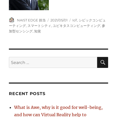
Author
Posted
Tags
NAIST EDGE 担当
2021/05/01
IoT
,
シビックコンピュ
on
ーティング
,
スマートシティ
,
ユビキタスコンピューティング
,
参
加型センシング
,
知覚
SE
Search
for:
RECENT POSTS
What is Awe, why is it good for well-being,
and how can Virtual Reality help to