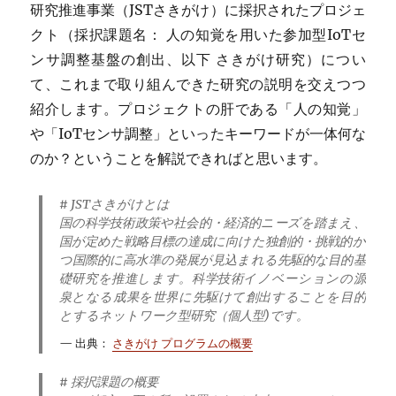
研究推進事業（JSTさきがけ）に採択されたプロジェ
クト（採択課題名： 人の知覚を用いた参加型IoTセ
ンサ調整基盤の創出、以下 さきがけ研究）につい
て、これまで取り組んできた研究の説明を交えつつ
紹介します。プロジェクトの肝である「人の知覚」
や「IoTセンサ調整」といったキーワードが一体何な
のか？ということを解説できればと思います。
# JSTさきがけとは
国の科学技術政策や社会的・経済的ニーズを踏まえ、
国が定めた戦略目標の達成に向けた独創的・挑戦的か
つ国際的に高水準の発展が見込まれる先駆的な目的基
礎研究を推進します。科学技術イノベーションの源
泉となる成果を世界に先駆けて創出することを目的
とするネットワーク型研究（個人型)です。
出典：
さきがけ プログラムの概要
# 採択課題の概要