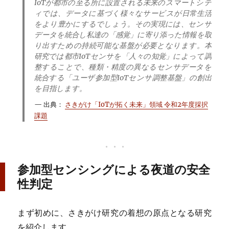
IoTが都市の至る所に設置される未来のスマートシテ
ィでは、データに基づく様々なサービスが日常生活
をより豊かにするでしょう。その実現には、センサ
データを統合し私達の「感覚」に寄り添った情報を取
り出すための持続可能な基盤が必要となります。本
研究では都市IoTセンサを「人々の知覚」によって調
整することで、種類・精度の異なるセンサデータを
統合する「ユーザ参加型IoTセンサ調整基盤」の創出
を目指します。
出典：
さきがけ「IoTが拓く未来」領域 令和2年度採択
課題
参加型センシングによる夜道の安全
性判定
まず初めに、さきがけ研究の着想の原点となる研究
を紹介します。