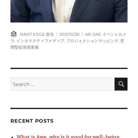
Author
Posted
Tags
NAIST EDGE 担当
2021/10/29
AR
,
SAR
,
イベントカメ
on
ラ
,
インタラクティブメディア
,
プロジェクションマッピング
,
空
間型拡張現実感
SE
Search
for:
RECENT POSTS
What is Awe, why is it good for well-being,