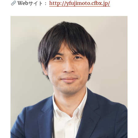
Webサイト：
http://yfujimoto.cfbx.jp/