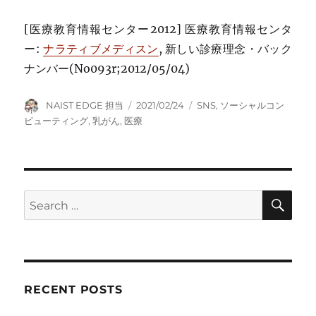
[医療教育情報センター2012] 医療教育情報センタ
ー:
ナラティブメディスン
, 新しい診療理念・バック
ナンバー(No093r;2012/05/04)
Author
Posted
Tags
NAIST EDGE 担当
2021/02/24
SNS
,
ソーシャルコン
on
ピューティング
,
乳がん
,
医療
SE
Search
for:
RECENT POSTS