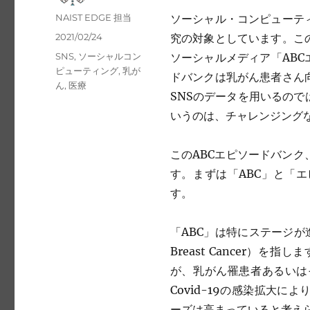
Author
NAIST EDGE 担当
ソーシャル・コンピューテ
Posted
2021/02/24
究の対象としています。こ
on
Tags
SNS
,
ソーシャルコン
ソーシャルメディア「ABC
ピューティング
,
乳が
ドバンクは乳がん患者さん
ん
,
医療
SNSのデータを用いるの
いうのは、チャレンジング
このABCエピソードバン
す。まずは「ABC」と「
す。
「ABC」は特にステージが
Breast Cancer）
が、乳がん罹患者あるいは
Covid-19の感染拡大
ーズは高まっていると考え