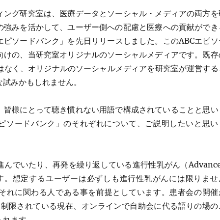
ィング研究室は、医療データとソーシャル・メディアの両方を
の強みを活かして、ユーザー側への配慮と医療への貢献ができ
エピソードバンク」を先日リリースしました。このABCエピソ
向けの、当研究室オリジナルのソーシャルメディアです。既存
ではなく、オリジナルのソーシャルメディアを研究室が運営する
な試みかもしれません。
ク、皆様にとって聴き慣れない用語で構成されていることと思い
エピソードバンク」のそれぞれについて、ご説明したいと思い
進んでいたり、再発を繰り返している進行性乳がん（Advance
を指します。想定するユーザーは必ずしも進行性乳がんには限りませ
それに関わる人である事を前提としています。患者会の開催
により制限されている現在、オンラインで自助会に代る語りの場の
られます。