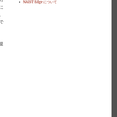
NAIST Edge について
に
、
で
提