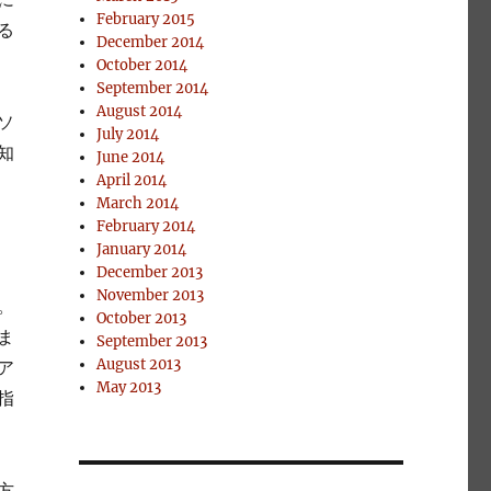
February 2015
る
December 2014
October 2014
September 2014
August 2014
ソ
July 2014
知
June 2014
April 2014
March 2014
February 2014
January 2014
December 2013
November 2013
。
October 2013
ま
September 2013
August 2013
ア
May 2013
指
方