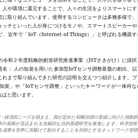
、人や環境に還元することで、人々の生活をよりスマートにす
究に取り組んでいます。使用するコンピュータは多種多様で、
ォッチといった人が身につけるモノや、スマートスピーカーや
年で「IoT（Internet of Things）」と呼ばれる機器す
の令和２年度戦略的創造研究推進事業（JSTさきがけ）に採択
名： 人の知覚を用いた参加型IoTセンサ調整基盤の創出、以
これまで取り組んできた研究の説明を交えつつ紹介します。プ
知覚」や「IoTセンサ調整」といったキーワードが一体何な
ればと思います。
的・経済的ニーズを踏まえ、国が定めた戦略目標の達成に向けた独創的
準の発展が見込まれる先駆的な目的基礎研究を推進します。科学技術
る成果を世界に先駆けて創出することを目的とするネットワーク型研