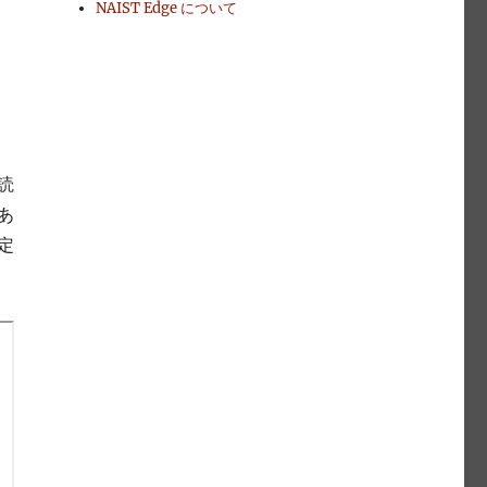
NAIST Edge について
読
あ
定