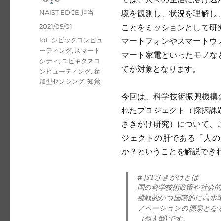
Author
NAIST EDGE 担当
境を観測し、状況を理解し
Posted
2021/05/01
ことをミッションとして研
on
Tags
IoT
,
シビックコンピュ
マートフォンやスマートウ
ーティング
,
スマート
マート家電といったモノなど、近
シティ
,
ユビキタスコ
てが対象となります。
ンピューティング
,
参
加型センシング
,
知覚
今回は、科学技術振興機構
れたプロジェクト（採択課題
さきがけ研究）について、
ジェクトの肝である「人の
か？ということを解説でき
# JSTさきがけとは
国の科学技術政策や社会
挑戦的かつ国際的に高水
ノベーションの源泉とな
（個人型)です。