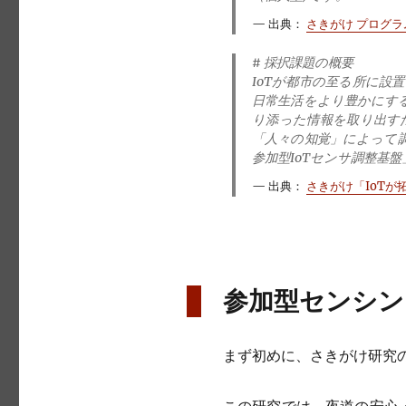
出典：
さきがけ プログ
# 採択課題の概要
IoTが都市の至る所に
日常生活をより豊かにす
り添った情報を取り出す
「人々の知覚」によって
参加型IoTセンサ調整基
出典：
さきがけ「IoTが
参加型センシン
まず初めに、さきがけ研究
この研究では、夜道の安心