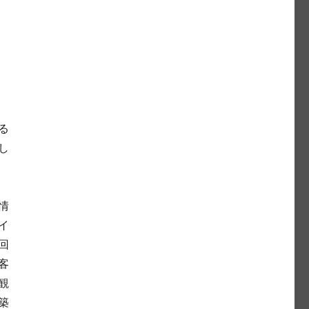
る
し
情
イ
回
客
観
築