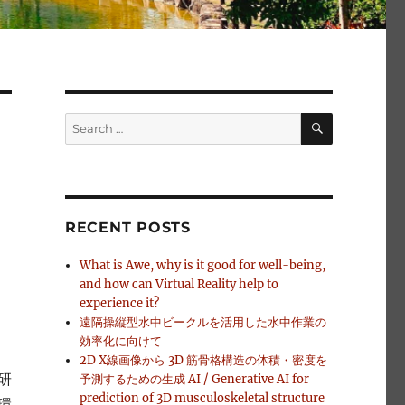
SEARCH
Search
for:
RECENT POSTS
What is Awe, why is it good for well-being,
and how can Virtual Reality help to
experience it?
遠隔操縦型水中ビークルを活用した水中作業の
効率化に向けて
2D X線画像から 3D 筋骨格構造の体積・密度を
研
予測するための生成 AI / Generative AI for
prediction of 3D musculoskeletal structure
環