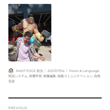
Author
Posted
Tags
NAIST EDGE 担当
2021/07/04
Vision & Language
,
on
対話システム
,
深層学習
,
画像編集
,
知能コミュニケーション
,
自然
言語
Post
PREVIOUS